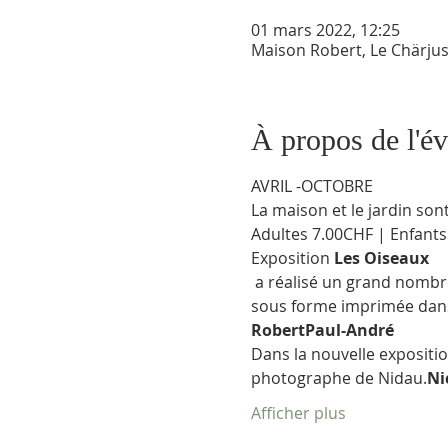
01 mars 2022, 12:25
Maison Robert, Le Chärjus
À propos de l'é
AVRIL -OCTOBRE
La maison et le jardin so
Adultes 7.00CHF | Enfant
Exposition 
Les Oiseaux
 a réalisé un grand nombre de représentations d'oiseaux destinées aux écoles, qui ont par la suite été publiées 
sous forme imprimée dans d
Robert
Paul-André
Dans la nouvelle expositi
photographe de Nidau.
Ni
Afficher plus