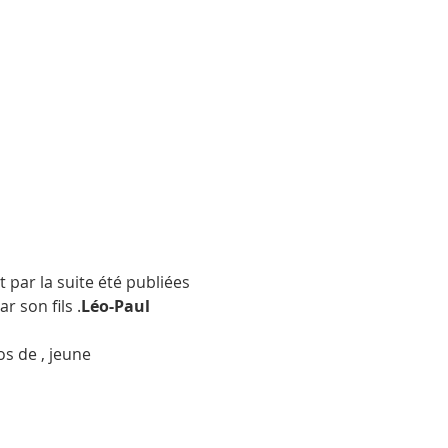
r son fils 
.
Léo-Paul 
os de 
, jeune 